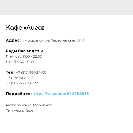
Кафе «Лига»
Адрес:
г. Моршанск, ул. Первомайская, 54А
Рады Вас видеть:
Пн-чт, вс: 9:00 - 22:00
Пт-сб: 9:00 - 01:00
Тел.:
+7 (915) 881-24-00
+7 (47533) 2-11-21
+7 (902) 722-96-22
Подробнее:
https://vk.com/id820786835
Расположение: Моршанск
Тип места: Кафе