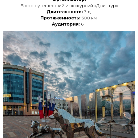
Бюро путешествий и экскурсий «Джинтур»
Длительность:
3 д.
Протяженность:
500 км.
Аудитория:
6+