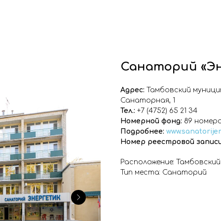
Санаторий «Э
Адрес:
Тамбовский муниципа
Санаторная, 1
Тел.:
+7 (4752) 65 21 34
Номерной фонд:
89 номер
Подробнее:
www.sanatorije
Номер реестровой записи
Расположение: Тамбовский
Тип места: Санаторий