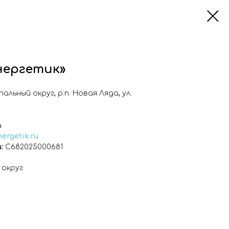
нергетик»
льный округ, р.п. Новая Ляда, ул.
а
nergetik.ru
:
С682025000681
 округ