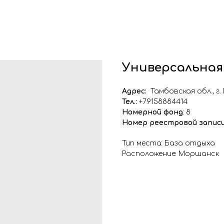
Универсальная
Адрес:
Тамбовская обл., г
Тел.:
+79158884414
Номерной фонд
: 8
Номер реестровой запис
Тип места: База отдыха
Расположение: Моршанск