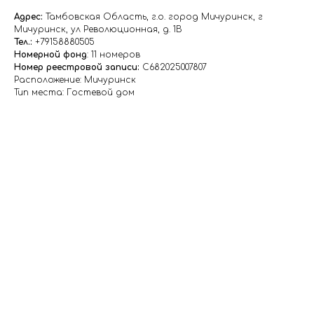
Адрес:
Тамбовская Область, г.о. город Мичуринск, г
Мичуринск, ул Революционная, д. 1В
Тел.:
+79158880505
Номерной фонд
: 11 номеров
Номер реестровой записи:
С682025007807
Расположение: Мичуринск
Тип места: Гостевой дом