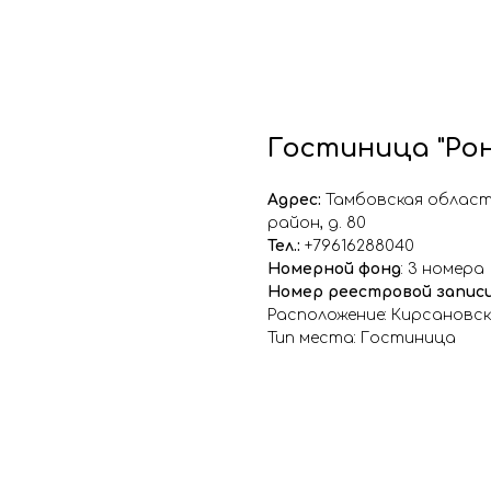
Гостиница "Ро
Адрес:
Тамбовская область
район, д. 80
Тел.:
+79616288040
Номерной фонд
: 3 номера
Номер реестровой запис
Расположение: Кирсановск
Тип места: Гостиница