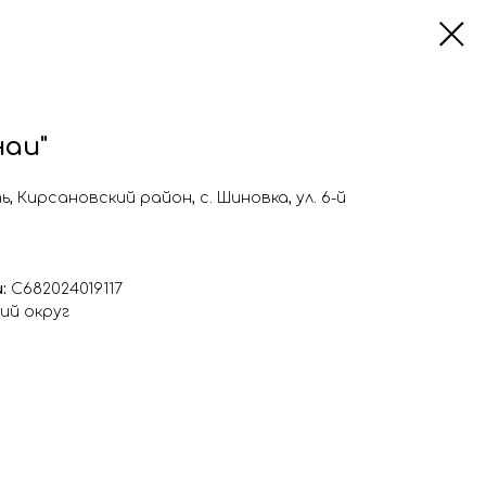
наи"
, Кирсановский район, с. Шиновка, ул. 6-й
и:
С682024019117
ий округ