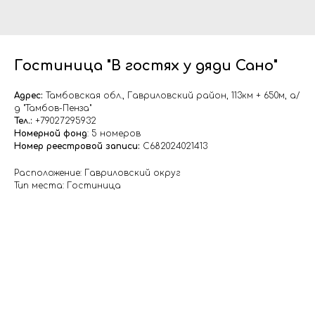
Гостиница "В гостях у дяди Сано"
Адрес:
Тамбовская обл., Гавриловский район, 113км + 650м, а/
д "Тамбов-Пенза"
Тел.:
+79027295932
Номерной фонд
: 5 номеров
Номер реестровой записи:
С682024021413
Расположение: Гавриловский округ
Тип места: Гостиница