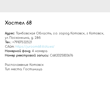
Хостел 68
Адрес:
Тамбовская Область, г.о. город Котовск, г Котовск,
ул Посконкина, д. 28б
Тел.:
+79107532521
САйт:
https://juroom68.tilda.ws/
Номерной фонд
: 4 номера
Номер реестровой записи:
С682025003676
Расположение: Котовск
Тип места: Гостиница