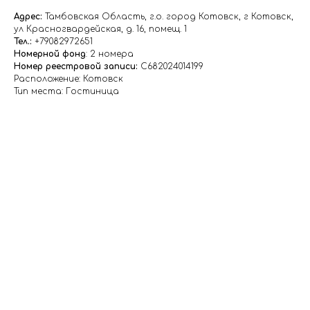
Адрес:
Тамбовская Область, г.о. город Котовск, г Котовск,
ул Красногвардейская, д. 16, помещ. 1
Тел.:
+79082972651
Номерной фонд
: 2 номера
Номер реестровой записи:
С682024014199
Расположение: Котовск
Тип места: Гостиница