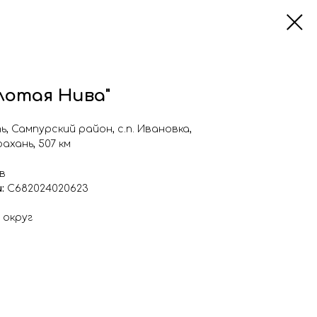
лотая Нива"
, Сампурский район, с.п. Ивановка,
хань, 507 км
ов
и:
С682024020623
 округ