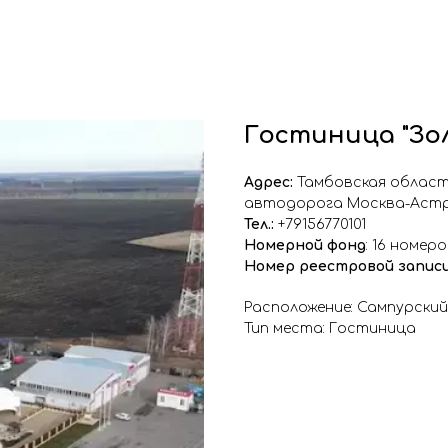
Гостиница "Зо
Адрес:
Тамбовская область
автодорога Москва-Астра
Тел.:
+79156770101
Номерной фонд
: 16 номер
Номер реестровой запис
Расположение: Сампурский
Тип места: Гостиница