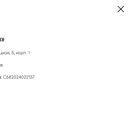
»
кая, 5, корп. 1
ов
:
С682024022137