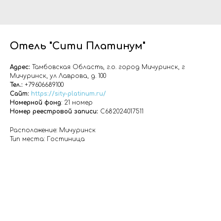
Отель "Сити Платинум"
Адрес:
Тамбовская Область, г.о. город Мичуринск, г
Мичуринск, ул Лаврова, д. 100
Тел.:
+79606689100
Сайт:
https://sity-platinum.ru/
Номерной фонд
: 21 номер
Номер реестровой записи:
С682024017511
Расположение: Мичуринск
Тип места: Гостиница