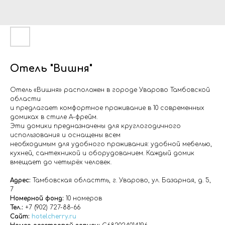
Отель "Вишня"
Отель «Вишня» расположен в городе Уварово Тамбовской
области
и предлагает комфортное проживание в 10 современных
домиках в стиле А-фрейм.
Эти домики предназначены для круглогодичного
использования и оснащены всем
необходимым для удобного проживания: удобной мебелью,
кухней, сантехникой и оборудованием. Каждый домик
вмещает до четырёх человек.
Адрес:
Тамбовская областть, г. Уварово, ул. Базарная, д. 5,
7
Номерной фонд:
10 номеров
Тел.:
+7 (902) 727-88-6
6
Сайт:
hotelcherry.ru