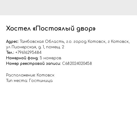
Хостел «Постоялый двор»
Адрес:
Тамбовская Область, г.о. город Котовск, г Котовск,
ул Пионерская, д. 1, помещ. 2
Тел.:
+79616295484
Номерной фонд
: 5 номеров
Номер реестровой записи:
С682024020458
Расположение: Котовск
Тип места: Гостиница