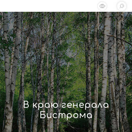
В краю генерала
Бистрома