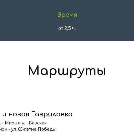
Время
от 2,5 ч.
Маршруты
 и новая Гавриловка
л. Мира и ул. Барская
он - ул. 65-летие Победы