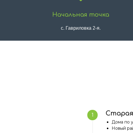
Начальная точка
с. Гавриловка 2-я.
Старая
Дома по у
Новый рай