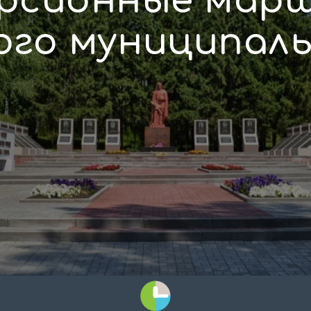
урсионные мар
ого муниципаль