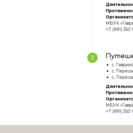
Длительно
Протяженн
Организато
МБУК «Гаври
+7 (991) 350 
Путеше
с. Гаврил
с. Пересы
с. Пересы
Длительнос
Протяженн
Организато
МБУК «Гаври
+7 (991) 350 