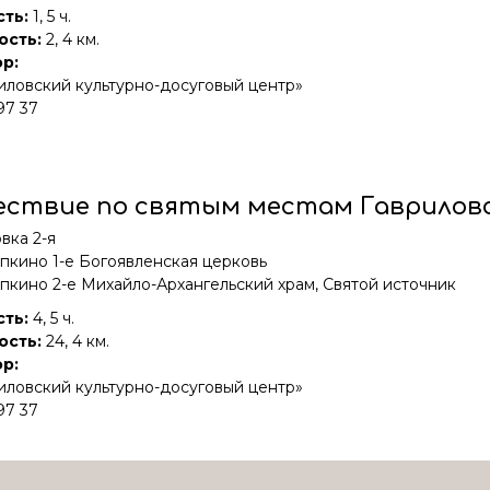
сть:
1, 5 ч.
ость:
2, 4 км.
р:
ловский культурно-досуговый центр»
97 37
ствие по святым местам Гавриловс
овка 2-я
пкино 1-е Богоявленская церковь
пкино 2-е Михайло-Архангельский храм, Святой источник
ть:
4, 5 ч.
ость:
24, 4 км.
р:
ловский культурно-досуговый центр»
97 37